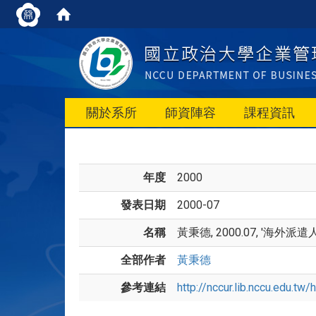
關於系所
師資陣容
課程資訊
年度
2000
發表日期
2000-07
名稱
黃秉德, 2000.07, '海
全部作者
黃秉德
參考連結
http://nccur.lib.nccu.edu.t