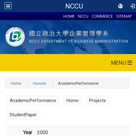
NCCU
HOME
NCCU
COMMERCE
SITEMAP
MENU
Home
Honors
AcademicPerformance
AcademicPerformance
Honor
Projects
StudentPaper
Year
2000