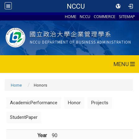
NCCU
HOME
NCCU
COMMERCE
SITEMAP
MENU
Home
Honors
AcademicPerformance
Honor
Projects
StudentPaper
Year
90