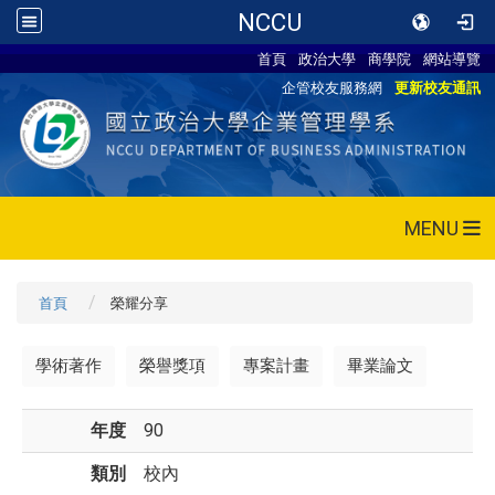
NCCU
首頁
政治大學
商學院
網站導覽
企管校友服務網
更新校友通訊
MENU
首頁
榮耀分享
學術著作
榮譽獎項
專案計畫
畢業論文
年度
90
類別
校內