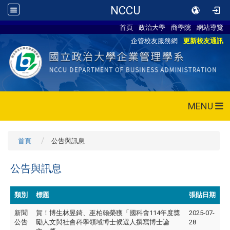
NCCU
首頁
政治大學
商學院
網站導覽
企管校友服務網
更新校友通訊
MENU
首頁
公告與訊息
公告與訊息
類別
標題
張貼日期
新聞
賀！博生林昱錡、巫柏翰榮獲「國科會114年度獎
2025-07-
公告
勵人文與社會科學領域博士候選人撰寫博士論
28