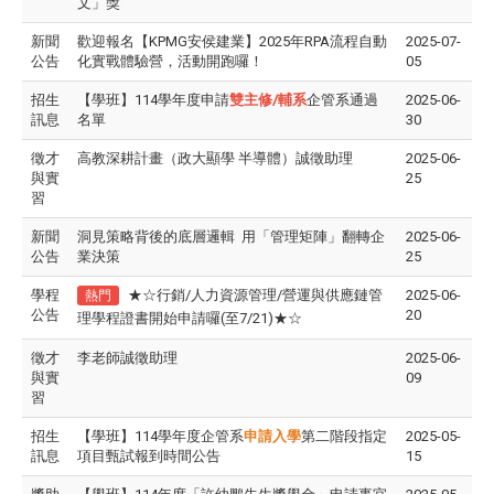
文」獎
新聞
歡迎報名【KPMG安侯建業】2025年RPA流程自動
2025-07-
公告
化實戰體驗營，活動開跑囉！
05
招生
【學班】114學年度申請
雙主修/輔系
企管系通過
2025-06-
訊息
名單
30
徵才
高教深耕計畫（政大顯學 半導體）誠徵助理
2025-06-
與實
25
習
新聞
洞見策略背後的底層邏輯 用「管理矩陣」翻轉企
2025-06-
公告
業決策
25
學程
★☆行銷/人力資源管理/營運與供應鏈管
2025-06-
熱門
公告
20
理學程證書開始申請囉(至7/21)★☆
徵才
李老師誠徵助理
2025-06-
與實
09
習
招生
【學班】114學年度企管系
申請入學
第二階段指定
2025-05-
訊息
項目甄試報到時間公告
15