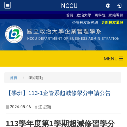
NCCU
首頁
政治大學
商學院
網站導覽
企管校友服務網
更新校友通訊
MENU
首頁
學術活動
【學班】113-1企管系超減修學分申請公告
2024-08-06
江 思穎
113
學年度第1學期超減修習學分