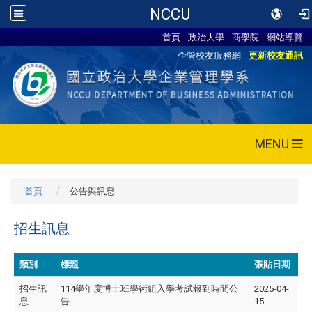
NCCU
首頁
政治大學
商學院
網站導覽
企管校友服務網
更新校友通訊
MENU
首頁
公告與訊息
招生訊息
類別
標題
張貼日期
招生訊
114學年度博士班學術組入學考試報到時間公
2025-04-
息
告
15