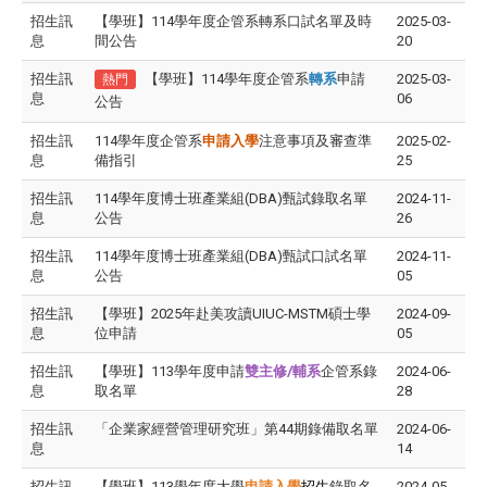
招生訊
【學班】114學年度企管系轉系口試名單及時
2025-03-
息
間公告
20
招生訊
【學班】114學年度企管系
轉系
申請
2025-03-
熱門
息
06
公告
招生訊
114學年度企管系
申請入學
注意事項及審查準
2025-02-
息
備指引
25
招生訊
114學年度博士班產業組(DBA)甄試錄取名單
2024-11-
息
公告
26
招生訊
114學年度博士班產業組(DBA)甄試口試名單
2024-11-
息
公告
05
招生訊
【學班】2025年赴美攻讀UIUC-MSTM碩士學
2024-09-
息
位申請
05
招生訊
【學班】113學年度申請
雙主修/輔系
企管系錄
2024-06-
息
取名單
28
招生訊
「企業家經營管理研究班」第44期錄備取名單
2024-06-
息
14
招生訊
【學班】113學年度大學
申請入學
招生
錄取名
2024-05-