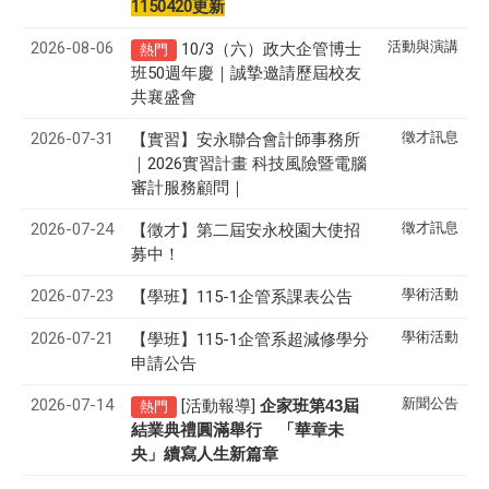
1150420更新
2026-08-06
活動與演講
10/3（六）政大企管博士
熱門
班50週年慶｜誠摯邀請歷屆校友
共襄盛會
2026-07-31
徵才訊息
【實習】安永聯合會計師事務所
｜2026實習計畫 科技風險暨電腦
審計服務顧問｜
2026-07-24
徵才訊息
【徵才】
第二屆安永校園大使招
募中！
2026-07-23
學術活動
【學班】115-1企管系課表公告
2026-07-21
學術活動
【學班】115-1企管系超減修學分
申請公告
2026-07-14
新聞公告
[活動報導]
43
企家班第
屆
熱門
結業典禮圓滿舉行 「華章未
央」續寫人生新篇章