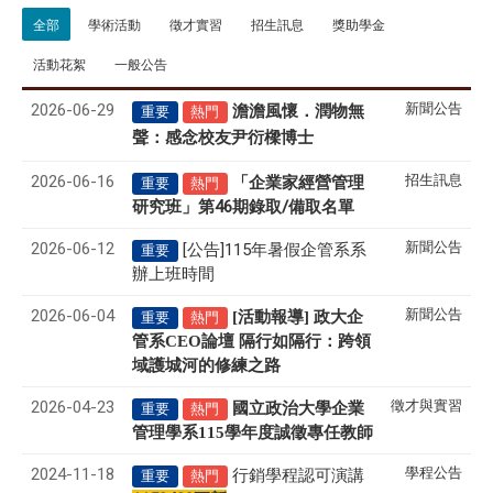
全部
學術活動
徵才實習
招生訊息
獎助學金
活動花絮
一般公告
2026-06-29
新聞公告
澹澹風懷．潤物無
重要
熱門
聲
感念校友尹衍樑博士
：
2026-06-16
招生訊息
「企業家經營管理
重要
熱門
研究班」第46期錄取/備取名單
2026-06-12
新聞公告
[公告]115年暑假企管系系
重要
辦上班時間
2026-06-04
新聞公告
[活動報導] 政大企
重要
熱門
管系CEO論壇 隔行如隔行：跨領
域護城河的修練之路
2026-04-23
徵才與實習
國立政治大學企業
重要
熱門
管理學系
115
學年度誠徵專任教師
2024-11-18
學程公告
行銷學程認可演講
重要
熱門