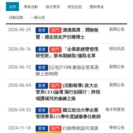
全部
學術活動
徵才實習
招生訊息
獎助學金
活動花絮
一般公告
2026-06-29
新聞公告
澹澹風懷．潤物無
重要
熱門
聲
感念校友尹衍樑博士
：
2026-06-16
招生訊息
「企業家經營管理
重要
熱門
研究班」第46期錄取/備取名單
2026-06-12
新聞公告
[公告]115年暑假企管系系
重要
辦上班時間
2026-06-04
新聞公告
[活動報導] 政大企
重要
熱門
管系CEO論壇 隔行如隔行：跨領
域護城河的修練之路
2026-04-23
徵才與實習
國立政治大學企業
重要
熱門
管理學系
115
學年度誠徵專任教師
2024-11-18
學程公告
行銷學程認可演講
重要
熱門