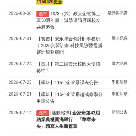
1150420更新
2026-08-06
活動與演講
10/3（六）政大企管博士
熱門
班50週年慶｜誠摯邀請歷屆校友
共襄盛會
2026-07-31
徵才訊息
【實習】安永聯合會計師事務所
｜2026實習計畫 科技風險暨電腦
審計服務顧問｜
2026-07-24
徵才訊息
【徵才】
第二屆安永校園大使招
募中！
2026-07-23
學術活動
【學班】115-1企管系課表公告
2026-07-21
學術活動
【學班】115-1企管系超減修學分
申請公告
2026-07-14
新聞公告
[活動報導]
43
企家班第
屆
熱門
結業典禮圓滿舉行 「華章未
央」續寫人生新篇章