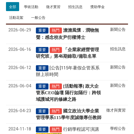
全部
學術活動
徵才實習
招生訊息
獎助學金
活動花絮
一般公告
2026-06-29
新聞公告
澹澹風懷．潤物無
重要
熱門
聲
感念校友尹衍樑博士
：
2026-06-16
招生訊息
「企業家經營管理
重要
熱門
研究班」第46期錄取/備取名單
2026-06-12
新聞公告
[公告]115年暑假企管系系
重要
辦上班時間
2026-06-04
新聞公告
[活動報導] 政大企
重要
熱門
管系CEO論壇 隔行如隔行：跨領
域護城河的修練之路
2026-04-23
徵才與實習
國立政治大學企業
重要
熱門
管理學系
115
學年度誠徵專任教師
2024-11-18
學程公告
行銷學程認可演講
重要
熱門