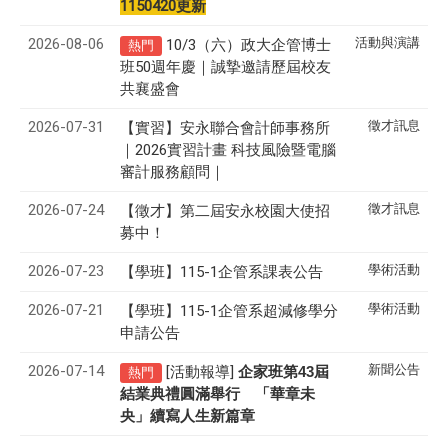
1150420更新
2026-08-06
活動與演講
10/3（六）政大企管博士
熱門
班50週年慶｜誠摯邀請歷屆校友
共襄盛會
2026-07-31
徵才訊息
【實習】安永聯合會計師事務所
｜2026實習計畫 科技風險暨電腦
審計服務顧問｜
2026-07-24
徵才訊息
【徵才】
第二屆安永校園大使招
募中！
2026-07-23
學術活動
【學班】115-1企管系課表公告
2026-07-21
學術活動
【學班】115-1企管系超減修學分
申請公告
2026-07-14
新聞公告
[活動報導]
43
企家班第
屆
熱門
結業典禮圓滿舉行 「華章未
央」續寫人生新篇章