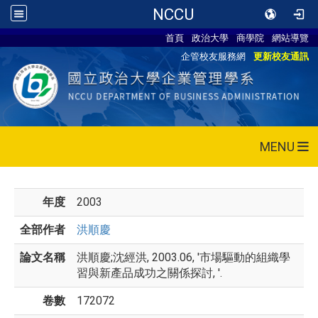
NCCU
首頁
政治大學
商學院
網站導覽
企管校友服務網
更新校友通訊
MENU
年度
2003
全部作者
洪順慶
論文名稱
洪順慶;沈經洪, 2003.06, '市場驅動的組織學
習與新產品成功之關係探討, '.
卷數
172072