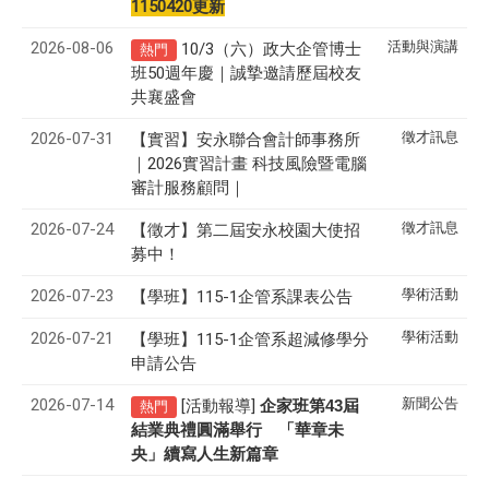
1150420更新
2026-08-06
活動與演講
10/3（六）政大企管博士
熱門
班50週年慶｜誠摯邀請歷屆校友
共襄盛會
2026-07-31
徵才訊息
【實習】安永聯合會計師事務所
｜2026實習計畫 科技風險暨電腦
審計服務顧問｜
2026-07-24
徵才訊息
【徵才】
第二屆安永校園大使招
募中！
2026-07-23
學術活動
【學班】115-1企管系課表公告
2026-07-21
學術活動
【學班】115-1企管系超減修學分
申請公告
2026-07-14
新聞公告
[活動報導]
43
企家班第
屆
熱門
結業典禮圓滿舉行 「華章未
央」續寫人生新篇章