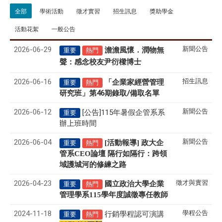
全部
學術活動
徵才實習
招生訊息
獎助學金
活動花絮
一般公告
2026-06-29
新聞公告
澹澹風懷．潤物無
重要
熱門
聲
感念校友尹衍樑博士
：
2026-06-16
招生訊息
「企業家經營管理
重要
熱門
研究班」第46期錄取/備取名單
2026-06-12
新聞公告
[公告]115年暑假企管系系
重要
辦上班時間
2026-06-04
新聞公告
[活動報導] 政大企
重要
熱門
管系CEO論壇 隔行如隔行：跨領
域護城河的修練之路
2026-04-23
徵才與實習
國立政治大學企業
重要
熱門
管理學系
115
學年度誠徵專任教師
2024-11-18
學程公告
行銷學程認可演講
重要
熱門