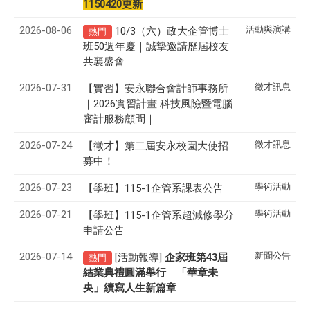
1150420更新
2026-08-06
活動與演講
10/3（六）政大企管博士
熱門
班50週年慶｜誠摯邀請歷屆校友
共襄盛會
2026-07-31
徵才訊息
【實習】安永聯合會計師事務所
｜2026實習計畫 科技風險暨電腦
審計服務顧問｜
2026-07-24
徵才訊息
【徵才】
第二屆安永校園大使招
募中！
2026-07-23
學術活動
【學班】115-1企管系課表公告
2026-07-21
學術活動
【學班】115-1企管系超減修學分
申請公告
2026-07-14
新聞公告
[活動報導]
43
企家班第
屆
熱門
結業典禮圓滿舉行 「華章未
央」續寫人生新篇章