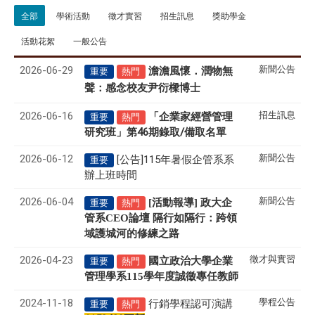
全部
學術活動
徵才實習
招生訊息
獎助學金
活動花絮
一般公告
2026-06-29
新聞公告
澹澹風懷．潤物無
重要
熱門
聲
感念校友尹衍樑博士
：
2026-06-16
招生訊息
「企業家經營管理
重要
熱門
研究班」第46期錄取/備取名單
2026-06-12
新聞公告
[公告]115年暑假企管系系
重要
辦上班時間
2026-06-04
新聞公告
[活動報導] 政大企
重要
熱門
管系CEO論壇 隔行如隔行：跨領
域護城河的修練之路
2026-04-23
徵才與實習
國立政治大學企業
重要
熱門
管理學系
115
學年度誠徵專任教師
2024-11-18
學程公告
行銷學程認可演講
重要
熱門