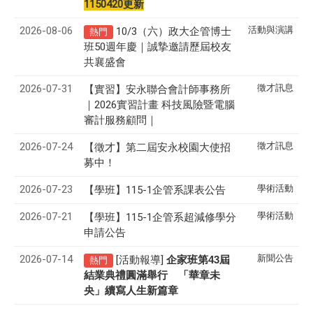
1150420更新
2026-08-06
活動與演講
10/3（六）政大企管博士
熱門
班50週年慶｜誠摯邀請歷屆校友
共襄盛會
2026-07-31
徵才訊息
【實習】安永聯合會計師事務所
｜2026實習計畫 科技風險暨電腦
審計服務顧問｜
2026-07-24
徵才訊息
【徵才】
第二屆安永校園大使招
募中！
2026-07-23
學術活動
【學班】115-1企管系課表公告
2026-07-21
學術活動
【學班】115-1企管系超減修學分
申請公告
2026-07-14
新聞公告
[活動報導]
43
企家班第
屆
熱門
結業典禮圓滿舉行 「華章未
央」續寫人生新篇章