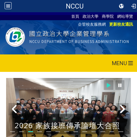
NCCU
首頁
政治大學
商學院
網站導覽
企管校友服務網
更新校友通訊
MENU
2026 家族接班傳承論壇大合照