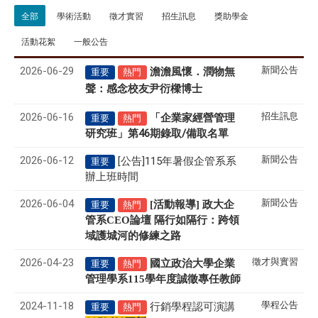
全部
學術活動
徵才實習
招生訊息
獎助學金
活動花絮
一般公告
2026-06-29
新聞公告
澹澹風懷．潤物無
重要
熱門
聲
感念校友尹衍樑博士
：
2026-06-16
招生訊息
「企業家經營管理
重要
熱門
研究班」第46期錄取/備取名單
2026-06-12
新聞公告
[公告]115年暑假企管系系
重要
辦上班時間
2026-06-04
新聞公告
[活動報導] 政大企
重要
熱門
管系CEO論壇 隔行如隔行：跨領
域護城河的修練之路
2026-04-23
徵才與實習
國立政治大學企業
重要
熱門
管理學系
115
學年度誠徵專任教師
2024-11-18
學程公告
行銷學程認可演講
重要
熱門