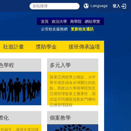
Language
登入
首頁
政治大學
商學院
網站導覽
企管校友服務網
更新校友通訊
壯遊計畫
獎助學金
接班傳承論壇
色學程
多元入學
隨著亞洲經濟之崛起，大中
華市場更成為全球關注的焦
點，而政治大學商學院預見
亞洲管理發展之重要性，因
此從不同層面規劃多門獨特
亞洲管理課程
際化
個案教學
收外籍生，講授全英語課