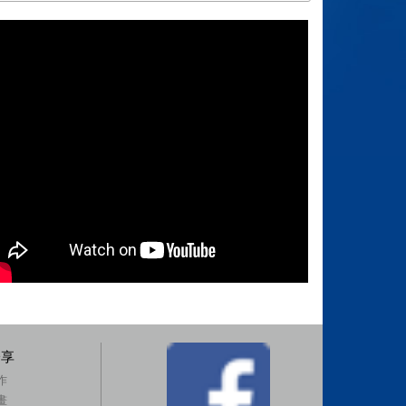
分享
作
畫