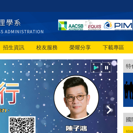
招生資訊
校友服務
榮耀分享
下載專區
特
國
招