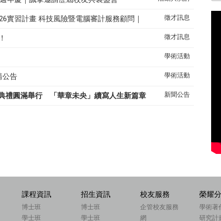
徵才訊息
26實習計畫 科技風險暨電腦審計服務顧問｜
徵才訊息
！
學術活動
學術活動
請公告
新聞公告
典禮圓滿舉行 「華章未央」續寫人生新篇章
課程資訊
招生資訊
校友服務
榮耀
博士班
博士班
企管校友服務
學術著
學士班
學士班
網
研究計