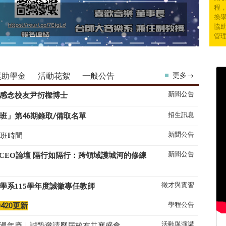
程
換學
協
管
獎助學金
活動花絮
一般公告
更多→
新聞公告
感念校友尹衍樑博士
招生訊息
班」第46期錄取/備取名單
新聞公告
上班時間
新聞公告
系CEO論壇 隔行如隔行：跨領域護城河的修練
徵才與實習
學系
115
學年度誠徵專任教師
學程公告
0420更新
活動與演講
50週年慶｜誠摯邀請歷屆校友共襄盛會