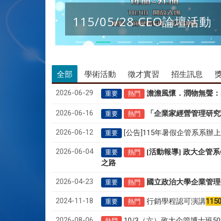
115/05/28 CEO論壇活動
全部
學術活動
徵才實習
招生訊息
2026-06-29
澹澹風懷．潤物無聲
：
重要
熱門
2026-06-16
「企業家經營管理研究
重要
熱門
2026-06-12
[公告]115年暑假企管系系辦
重要
2026-06-04
[活動報導] 政大企管
重要
熱門
之路
2026-04-23
國立政治大學企業管理
重要
熱門
2024-11-18
行銷學程認可演講
115
重要
熱門
2026-08-06
10/3（六）政大企管博士班
熱門