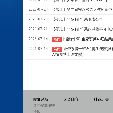
2026-07-24
【徵才】
第二屆安永校園大使招募中
2026-07-23
【學班】115-1企管系課表公告
2026-07-21
【學班】115-1企管系超減修學分申
2026-07-14
[活動報導]
43
企家班第
屆結業
熱門
2026-07-14
企管系博士班5位博生榮獲[國
熱門
人撰寫博士論文]獎
關於系所
師資陣容
壯遊計畫
前言/沿革/現況
特色