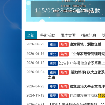
115/05/28 CEO論壇活動
全部
學術活動
徵才實習
招生訊息
2026-06-29
澹澹風懷．潤物無聲
：
重要
熱門
2026-06-16
「企業家經營管理研究
重要
熱門
2026-06-12
[公告]115年暑假企管系系辦
重要
2026-06-04
[活動報導] 政大企管
重要
熱門
之路
2026-04-23
國立政治大學企業管理
重要
熱門
2024-11-18
行銷學程認可演講
115
重要
熱門
2026-07-31
【實習】安永聯合會計師事務所｜20