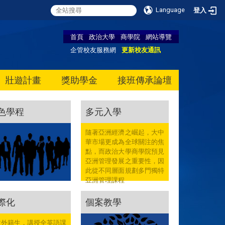
Language
登入
首頁
政治大學
商學院
網站導覽
企管校友服務網
更新校友通訊
壯遊計畫
獎助學金
接班傳承論壇
色學程
多元入學
隨著亞洲經濟之崛起，大中
華市場更成為全球關注的焦
點，而政治大學商學院預見
亞洲管理發展之重要性，因
此從不同層面規劃多門獨特
亞洲管理課程
際化
個案教學
收外籍生，講授全英語課