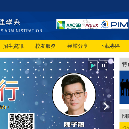
招生資訊
校友服務
榮耀分享
下載專區
特
國
招