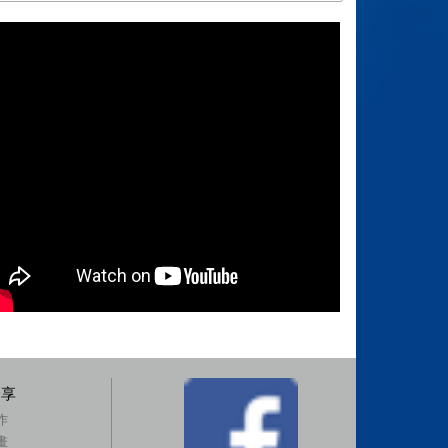
分享
作
畫