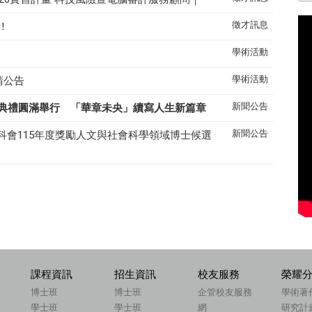
徵才訊息
！
學術活動
學術活動
請公告
新聞公告
典禮圓滿舉行 「華章未央」續寫人生新篇章
新聞公告
科會115年度獎勵人文與社會科學領域博士候選
課程資訊
招生資訊
校友服務
榮耀
博士班
博士班
企管校友服務
學術著
學士班
學士班
網
研究計