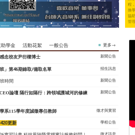
程
換學
協
管
獎助學金
活動花絮
一般公告
更多→
新聞公告
感念校友尹衍樑博士
招生訊息
班」第46期錄取/備取名單
新聞公告
上班時間
新聞公告
系CEO論壇 隔行如隔行：跨領域護城河的修練
徵才與實習
學系
115
學年度誠徵專任教師
學程公告
0420更新
徵才訊息
26實習計畫 科技風險暨電腦審計服務顧問｜