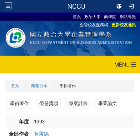
NCCU
首頁
政治大學
商學院
網站導覽
企管校友服務網
更新校友通訊
MENU
首頁
榮耀分享
學術著作
學術著作
榮譽獎項
專案計畫
畢業論文
年度
1993
全部作者
黃秉德