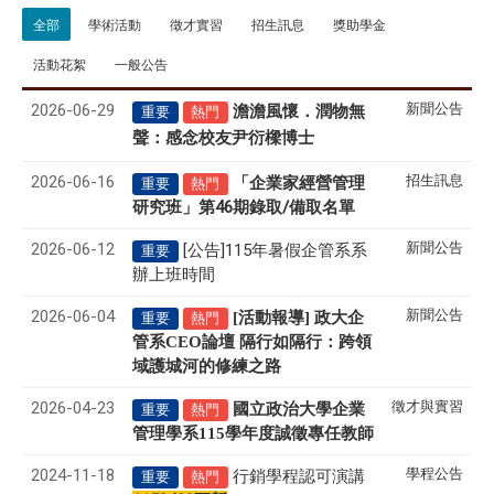
全部
學術活動
徵才實習
招生訊息
獎助學金
活動花絮
一般公告
2026-06-29
新聞公告
澹澹風懷．潤物無
重要
熱門
聲
感念校友尹衍樑博士
：
2026-06-16
招生訊息
「企業家經營管理
重要
熱門
研究班」第46期錄取/備取名單
2026-06-12
新聞公告
[公告]115年暑假企管系系
重要
辦上班時間
2026-06-04
新聞公告
[活動報導] 政大企
重要
熱門
管系CEO論壇 隔行如隔行：跨領
域護城河的修練之路
2026-04-23
徵才與實習
國立政治大學企業
重要
熱門
管理學系
115
學年度誠徵專任教師
2024-11-18
學程公告
行銷學程認可演講
重要
熱門