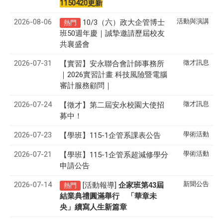
1150420更新
2026-08-06
活動與演講
10/3（六）政大企管博士
熱門
班50週年慶｜誠摯邀請歷屆校友
共襄盛會
2026-07-31
徵才訊息
【實習】安永聯合會計師事務所
｜2026實習計畫 科技風險暨電腦
審計服務顧問｜
2026-07-24
徵才訊息
【徵才】
第二屆安永校園大使招
募中！
2026-07-23
學術活動
【學班】115-1企管系課表公告
2026-07-21
學術活動
【學班】115-1企管系超減修學分
申請公告
2026-07-14
新聞公告
[活動報導]
43
企家班第
屆
熱門
結業典禮圓滿舉行 「華章未
央」續寫人生新篇章