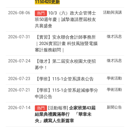
1150420更新
2026-08-06
活動與演講
10/3（六）政大企管博士
熱門
班50週年慶｜誠摯邀請歷屆校友
共襄盛會
2026-07-31
徵才訊息
【實習】安永聯合會計師事務所
｜2026實習計畫 科技風險暨電腦
審計服務顧問｜
2026-07-24
徵才訊息
【徵才】
第二屆安永校園大使招
募中！
2026-07-23
學術活動
【學班】115-1企管系課表公告
2026-07-21
學術活動
【學班】115-1企管系超減修學分
申請公告
2026-07-14
新聞公告
[活動報導]
43
企家班第
屆
熱門
結業典禮圓滿舉行 「華章未
央」續寫人生新篇章