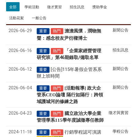
全部
學術活動
徵才實習
招生訊息
獎助學金
活動花絮
一般公告
2026-06-29
新聞公告
澹澹風懷．潤物無
重要
熱門
聲
感念校友尹衍樑博士
：
2026-06-16
招生訊息
「企業家經營管理
重要
熱門
研究班」第46期錄取/備取名單
2026-06-12
新聞公告
[公告]115年暑假企管系系
重要
辦上班時間
2026-06-04
新聞公告
[活動報導] 政大企
重要
熱門
管系CEO論壇 隔行如隔行：跨領
域護城河的修練之路
2026-04-23
徵才與實習
國立政治大學企業
重要
熱門
管理學系
115
學年度誠徵專任教師
2024-11-18
學程公告
行銷學程認可演講
重要
熱門