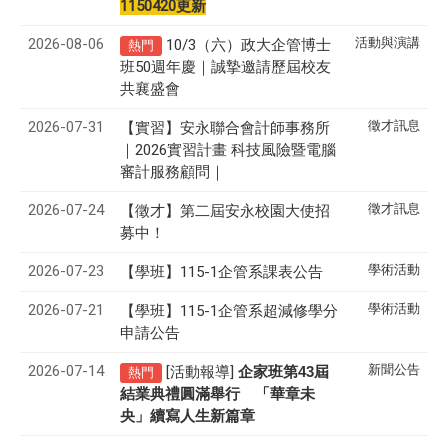
1150420更新
2026-08-06
活動與演講
10/3（六）政大企管博士
熱門
班50週年慶｜誠摯邀請歷屆校友
共襄盛會
2026-07-31
徵才訊息
【實習】安永聯合會計師事務所
｜2026實習計畫 科技風險暨電腦
審計服務顧問｜
2026-07-24
徵才訊息
【徵才】
第二屆安永校園大使招
募中！
2026-07-23
學術活動
【學班】115-1企管系課表公告
2026-07-21
學術活動
【學班】115-1企管系超減修學分
申請公告
2026-07-14
新聞公告
[活動報導]
43
企家班第
屆
熱門
結業典禮圓滿舉行 「華章未
央」續寫人生新篇章