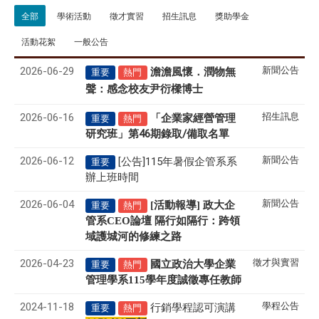
全部
學術活動
徵才實習
招生訊息
獎助學金
活動花絮
一般公告
2026-06-29
新聞公告
澹澹風懷．潤物無
重要
熱門
聲
感念校友尹衍樑博士
：
2026-06-16
招生訊息
「企業家經營管理
重要
熱門
研究班」第46期錄取/備取名單
2026-06-12
新聞公告
[公告]115年暑假企管系系
重要
辦上班時間
2026-06-04
新聞公告
[活動報導] 政大企
重要
熱門
管系CEO論壇 隔行如隔行：跨領
域護城河的修練之路
2026-04-23
徵才與實習
國立政治大學企業
重要
熱門
管理學系
115
學年度誠徵專任教師
2024-11-18
學程公告
行銷學程認可演講
重要
熱門