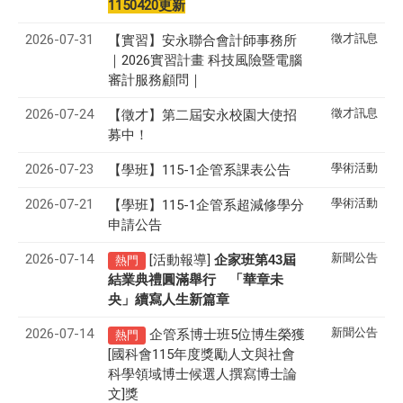
1150420更新
2026-07-31
徵才訊息
【實習】安永聯合會計師事務所
｜2026實習計畫 科技風險暨電腦
審計服務顧問｜
2026-07-24
徵才訊息
【徵才】
第二屆安永校園大使招
募中！
2026-07-23
學術活動
【學班】115-1企管系課表公告
2026-07-21
學術活動
【學班】115-1企管系超減修學分
申請公告
2026-07-14
新聞公告
[活動報導]
43
企家班第
屆
熱門
結業典禮圓滿舉行 「華章未
央」續寫人生新篇章
2026-07-14
新聞公告
企管系博士班5位博生榮獲
熱門
[國科會115年度獎勵人文與社會
科學領域博士候選人撰寫博士論
文]獎