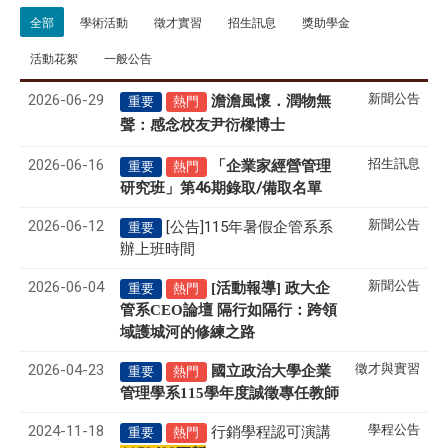
全部
學術活動
徵才實習
招生訊息
獎助學金
活動花絮
一般公告
2026-06-29
新聞公告
澹澹風懷．潤物無
重要
熱門
聲
感念校友尹衍樑博士
：
2026-06-16
招生訊息
「企業家經營管理
重要
熱門
研究班」第46期錄取/備取名單
2026-06-12
新聞公告
[公告]115年暑假企管系系
重要
辦上班時間
2026-06-04
新聞公告
[活動報導] 政大企
重要
熱門
管系CEO論壇 隔行如隔行：跨領
域護城河的修練之路
2026-04-23
徵才與實習
國立政治大學企業
重要
熱門
管理學系
115
學年度誠徵專任教師
2024-11-18
學程公告
行銷學程認可演講
重要
熱門