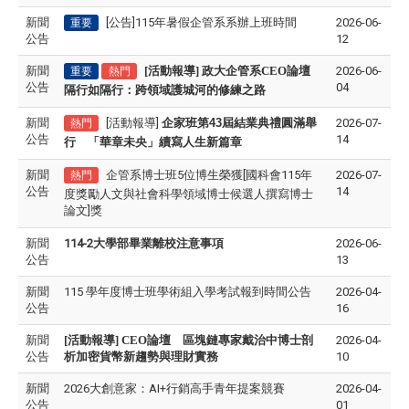
新聞
[公告]115年暑假企管系系辦上班時間
2026-06-
重要
公告
12
新聞
[活動報導] 政大企管系CEO論壇
2026-06-
重要
熱門
公告
04
隔行如隔行：跨領域護城河的修練之路
新聞
[活動報導]
企家班第
43
屆結業典禮圓滿舉
2026-07-
熱門
公告
14
行 「華章未央」續寫人生新篇章
新聞
企管系博士班5位博生榮獲[國科會115年
2026-07-
熱門
公告
14
度獎勵人文與社會科學領域博士候選人撰寫博士
論文]獎
新聞
114-2大學部畢業離校注意事項
2026-06-
公告
13
新聞
115 學年度博士班學術組入學考試報到時間公告
2026-04-
公告
16
新聞
[活動報導]
CEO論壇
區塊鏈專家戴治中博士剖
2026-04-
公告
析加密貨幣新趨勢與理財實務
10
新聞
2026大創意家：AI+行銷高手青年提案競賽
2026-04-
公告
01