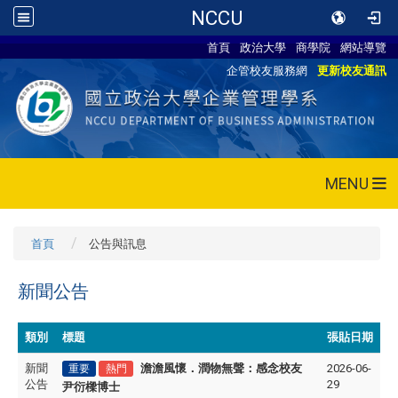
NCCU
首頁
政治大學
商學院
網站導覽
企管校友服務網
更新校友通訊
MENU
首頁
公告與訊息
新聞公告
類別
標題
張貼日期
新聞
澹澹風懷．潤物無聲
：
感念校友
2026-06-
重要
熱門
公告
29
尹衍樑博士