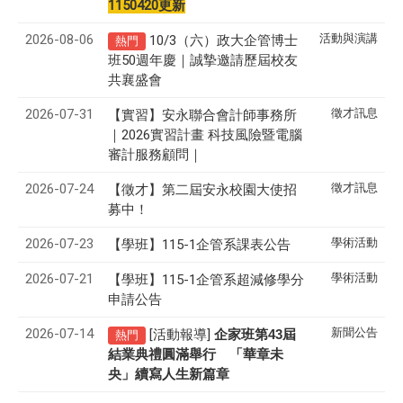
1150420更新
2026-08-06
活動與演講
10/3（六）政大企管博士
熱門
班50週年慶｜誠摯邀請歷屆校友
共襄盛會
2026-07-31
徵才訊息
【實習】安永聯合會計師事務所
｜2026實習計畫 科技風險暨電腦
審計服務顧問｜
2026-07-24
徵才訊息
【徵才】
第二屆安永校園大使招
募中！
2026-07-23
學術活動
【學班】115-1企管系課表公告
2026-07-21
學術活動
【學班】115-1企管系超減修學分
申請公告
2026-07-14
新聞公告
[活動報導]
43
企家班第
屆
熱門
結業典禮圓滿舉行 「華章未
央」續寫人生新篇章