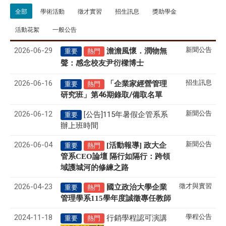
全部
學術活動
徵才實習
招生訊息
獎助學金
活動花絮
一般公告
2026-06-29
新聞公告
澹澹風懷．潤物無
重要
熱門
聲
感念校友尹衍樑博士
：
2026-06-16
招生訊息
「企業家經營管理
重要
熱門
研究班」第46期錄取/備取名單
2026-06-12
新聞公告
[公告]115年暑假企管系系
重要
辦上班時間
2026-06-04
新聞公告
[活動報導] 政大企
重要
熱門
管系CEO論壇 隔行如隔行：跨領
域護城河的修練之路
2026-04-23
徵才與實習
國立政治大學企業
重要
熱門
管理學系
115
學年度誠徵專任教師
2024-11-18
學程公告
行銷學程認可演講
重要
熱門