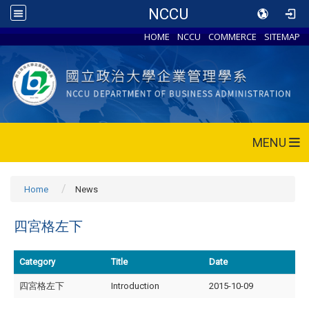
NCCU
HOME
NCCU
COMMERCE
SITEMAP
MENU
Home
News
四宮格左下
Category
Title
Date
四宮格左下
Introduction
2015-10-09