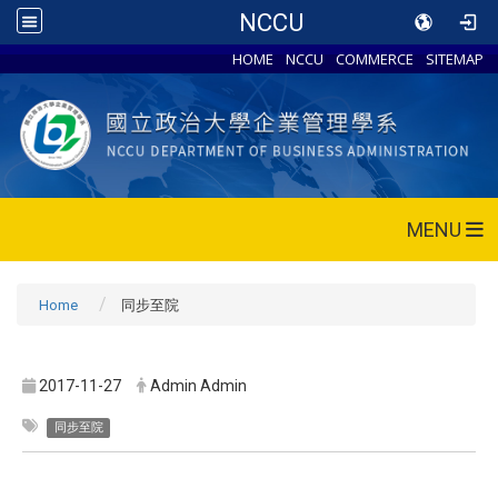
NCCU
HOME
NCCU
COMMERCE
SITEMAP
MENU
Home
同步至院
2017-11-27
Admin Admin
同步至院