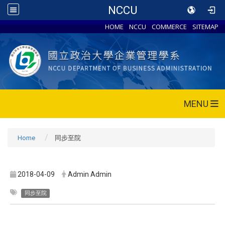
NCCU
HOME
NCCU
COMMERCE
SITEMAP
MENU
Home
同步至院
2018-04-09
Admin Admin
同步至院