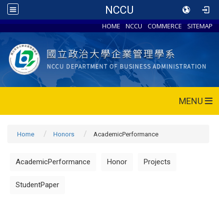
NCCU
HOME
NCCU
COMMERCE
SITEMAP
MENU
Home
Honors
AcademicPerformance
AcademicPerformance
Honor
Projects
StudentPaper