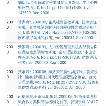
0
關係:以台灣資訊電子業研發人員為例, ' 本土心理
學研究, Vol.0, No.14, pp.115-151.(TSSCI), vol.
142599, Dec. 2000
200
黃家齊*, 2000.09, '企業社會績效研究—社會責任
0
表現、企業聲望與財務績效關聯性之實證分析, '
亞太管理評論, Vol.5, No.3, pp.367-380.(TSSCI觀
察名單)(*為通訊作者), vol. 290031, Sep. 2000
200
黃家齊*, 2000.09, '人力資源管理系統內部契合與
0
組織績效之關聯性研究—全形理論觀點, ' 中山管
理評論, Vol.8, No.3, pp.511-536.(TSSCI)(*為通訊
作者), vol. 290030, Sep. 2000
200
黃家齊*, 2000.06, '績效資訊特性與控制、薪資設
0
計—組織控制觀點與代理理論觀點之整合, ' 台大
管理論叢, Vol.10, No.2, pp.227-255.(TSSCI觀察名
單)(*為通訊作者), vol. 290032, Jun. 2000
200
司徒達賢;于卓民;彭朱如, 2000.06, '醫療產業跨組
0
織合作方案與管理機制之關係, ' 管理學報, Vol.17,