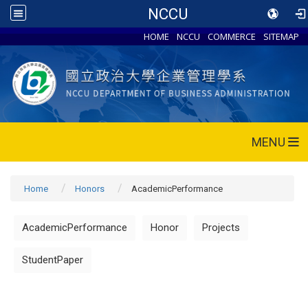
NCCU
HOME
NCCU
COMMERCE
SITEMAP
MENU
Home
Honors
AcademicPerformance
AcademicPerformance
Honor
Projects
StudentPaper