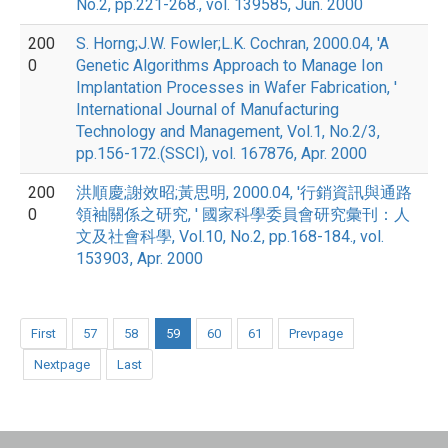
No.2, pp.221-268., vol. 139585, Jun. 2000
200
S. Horng;J.W. Fowler;L.K. Cochran, 2000.04, 'A
0
Genetic Algorithms Approach to Manage Ion
Implantation Processes in Wafer Fabrication, '
International Journal of Manufacturing
Technology and Management, Vol.1, No.2/3,
pp.156-172.(SSCI), vol. 167876, Apr. 2000
200
洪順慶;謝效昭;黃思明, 2000.04, '行銷資訊與通路
0
領袖關係之研究, ' 國家科學委員會研究彙刊：人
文及社會科學, Vol.10, No.2, pp.168-184., vol.
153903, Apr. 2000
First
57
58
59
60
61
Prevpage
Nextpage
Last