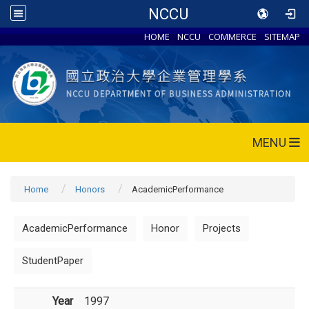
NCCU
HOME
NCCU
COMMERCE
SITEMAP
MENU
Home
Honors
AcademicPerformance
AcademicPerformance
Honor
Projects
StudentPaper
Year
1997