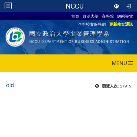
NCCU
首頁
政治大學
商學院
網站導覽
企管校友服務網
更新校友通訊
MENU
old
21915
瀏覽人次: