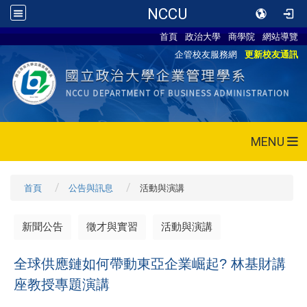
NCCU
首頁
政治大學
商學院
網站導覽
企管校友服務網
更新校友通訊
MENU
首頁
公告與訊息
活動與演講
新聞公告
徵才與實習
活動與演講
全球供應鏈如何帶動東亞企業崛起? 林基財講
座教授專題演講