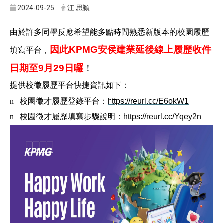
2024-09-25
江 思穎
由於許多同學反應希望能多點時間熟悉新版本的校園履歷
因此KPMG安侯建業延後線上履歷收件
填寫平台，
日期至9月29日囉
！
提供校徵履歷平台快捷資訊如下：
n
校園徵才履歷登錄平台：
https://reurl.cc/E6okW1
n
校園徵才履歷填寫步驟說明：
https://reurl.cc/Yqey2n