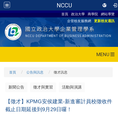
NCCU
首頁
政治大學
商學院
網站導覽
企管校友服務網
更新校友通訊
MENU
首頁
公告與訊息
徵才訊息
新聞公告
徵才與實習
活動與演講
【徵才】KPMG安侯建業-新進審計員校徵收件
截止日期延後到9月29日囉！