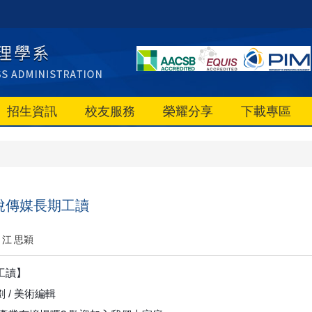
招生資訊
校友服務
榮耀分享
下載專區
悅傳媒長期工讀
江 思穎
工讀】
 / 美術編輯