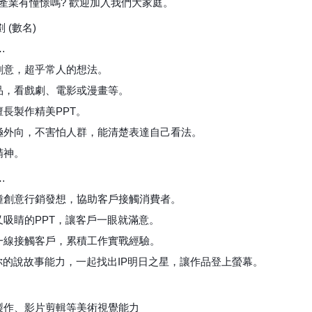
產業有憧憬嗎? 歡迎加入我們大家庭。
 (數名)
…
空創意，超乎常人的想法。
作品，看戲劇、電影或漫畫等。
擅長製作精美PPT。
積極外向，不害怕人群，能清楚表達自己看法。
精神。
…
各種創意行銷發想，協助客戶接觸消費者。
又吸睛的PPT，讓客戶一眼就滿意。
第一線接觸客戶，累積工作實戰經驗。
練你的說故事能力，一起找出IP明日之星，讓作品登上螢幕。
表製作、影片剪輯等美術視覺能力