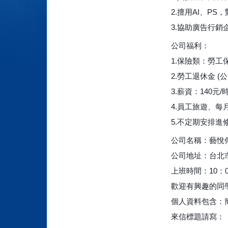
2.擅用AI、P
3.協助廣告行銷
公司福利：
1.保險類：勞工
2.勞工退休金 (
3.薪資：140元/
4.員工旅遊、每
5.不定期安排進
公司名稱：藝悅傳
公司地址：台北市
上班時間：10：0
歡迎有興趣的同學將個
個人資料包含：
來信標題請寫：【