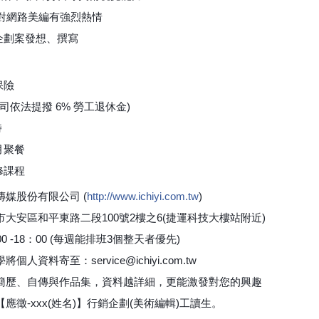
S，對網路美編有強烈熱情
企劃案發想、撰寫
保險
公司依法提撥 6% 勞工退休金)
時
月聚餐
修課程
媒股份有限公司 (
http://www.ichiyi.com.tw
)
大安區和平東路二段100號2樓之6(捷運科技大樓站附近)
0 -18：00 (每週能排班3個整天者優先)
人資料寄至：service@ichiyi.com.tw
簡歷、自傳與作品集，資料越詳細，更能激發對您的興趣
應徵-xxx(姓名)】行銷企劃(美術編輯)工讀生。