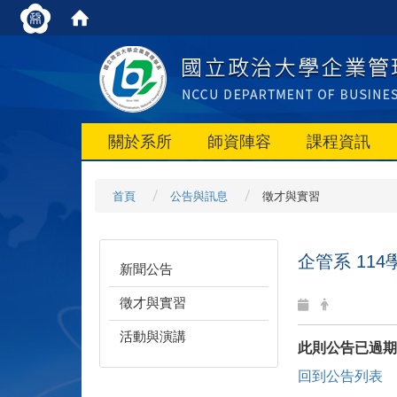
關於系所
師資陣容
課程資訊
首頁
公告與訊息
徵才與實習
企管系 11
新聞公告
徵才與實習
活動與演講
此則公告已過期
回到公告列表