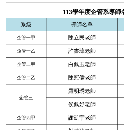
113
學年度企管系導師名
系級
導師名單
聯
陳立民老師
企管一甲
許書瑋老師
企管一乙
白佩玉老師
企管二甲
陳冠儒老師
企管二乙
羅明琇老師
企管三
侯佩妤老師
謝凱宇老師
企管四甲