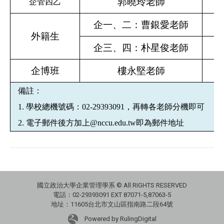
郭曉玲老師
企管四乙
企一、二：曹銀愛老師
外籍生
企三、四：朴星俊老師
企博班
樓永堅老師
備註：
1.
學校總機號碼：
02-29393091
，再轉各老師分機即可
2.
電子郵件後方加上
@nccu.edu.tw
即為郵件地址
國立政治大學企業管理學系 © All RIGHTS RESERVED
電話：02-29393091 EXT 87071-5,87063-5
地址：11605台北市文山區指南路二段64號
Powered by RulingDigital