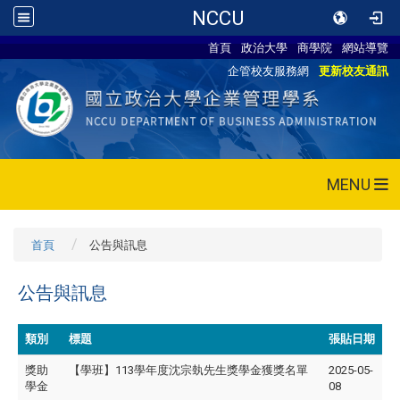
NCCU
首頁
政治大學
商學院
網站導覽
企管校友服務網
更新校友通訊
MENU
首頁
公告與訊息
公告與訊息
類別
標題
張貼日期
獎助
【學班】113學年度沈宗埶先生獎學金獲獎名單
2025-05-
學金
08