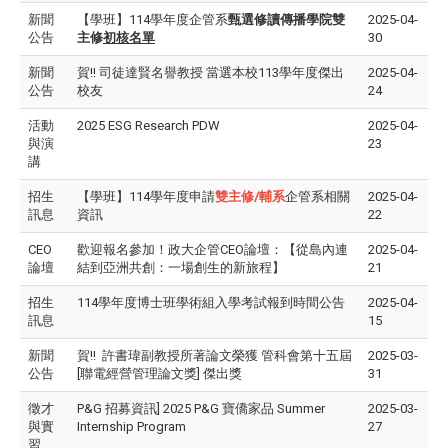
新聞
【學班】114學年度企管系
甄選修讀傳播學院雙
2025-04-
公告
主修
初核名單
30
新聞
賀!! 司徒達賢名譽教授 當選本校113學年度傑出
2025-04-
公告
校友
24
活動
2025 ESG Research PDW
2025-04-
與演
23
講
招生
【學班】114學年度申請
雙主修/輔系
企管系相關
2025-04-
訊息
資訊
22
CEO
歡迎報名參加！政大企管CEO論壇：【從島內連
2025-04-
論壇
結到亞洲共創：一場創生的新旅程】
21
招生
114學年度博士班學術組入學考試報到時間公告
2025-04-
訊息
15
新聞
賀!! 許書瑋副教授所著論文榮獲 管科會第十五屆
2025-03-
公告
[聯電經營管理論文獎] 傑出獎
31
徵才
P&G 招募資訊] 2025 P&G 寶僑家品 Summer
2025-03-
與實
Internship Program
27
習