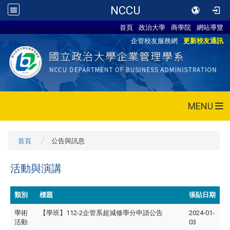
NCCU
首頁
政治大學
商學院
網站導覽
企管校友服務網
更新校友通訊
MENU
首頁
公告與訊息
活動與演講
類別
標題
張貼日期
學術
【學班】112-2企管系超減修學分申請公告
2024-01-
活動
03