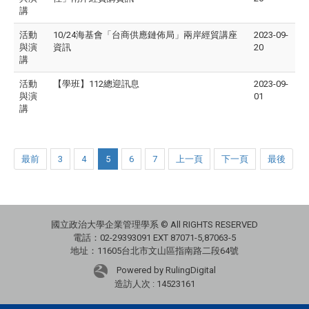
講
活動
10/24海基會「台商供應鏈佈局」兩岸經貿講座
2023-09-
與演
資訊
20
講
活動
【學班】112總迎訊息
2023-09-
與演
01
講
最前
3
4
5
6
7
上一頁
下一頁
最後
國立政治大學企業管理學系 © All RIGHTS RESERVED
電話：02-29393091 EXT 87071-5,87063-5
地址：11605台北市文山區指南路二段64號
Powered by RulingDigital
造訪人次 : 14523161