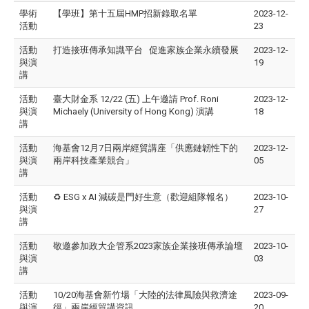
學術
【學班】第十五屆HMP招新錄取名單
2023-12-
活動
23
活動
打造接班傳承知識平台 促進家族企業永續發展
2023-12-
與演
19
講
活動
臺大財金系 12/22 (五) 上午邀請 Prof. Roni
2023-12-
與演
Michaely (University of Hong Kong) 演講
18
講
活動
海基會12月7日兩岸經貿講座「供應鏈韌性下的
2023-12-
與演
兩岸科技產業競合」
05
講
活動
♻️ ESG x AI 減碳是門好生意（歡迎組隊報名）
2023-10-
與演
27
講
活動
敬邀參加政大企管系2023家族企業接班傳承論壇
2023-10-
與演
03
講
活動
10/20海基會新竹場「大陸的法律風險與救濟途
2023-09-
與演
徑」兩岸經貿講資訊
20