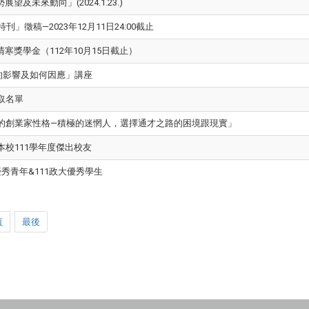
未來動向」(2024.1.23.)
」徵稿—2023年12月11日24:00截止
獎學金（112年10月15日截止）
面的影響及如何因應」講座
取名單
索中的創業家性格—積極的迷惘人，選擇通才之路的困境跟現實」
本校111學年度傑出校友
秀青年&111政大優秀學生
頁
最後