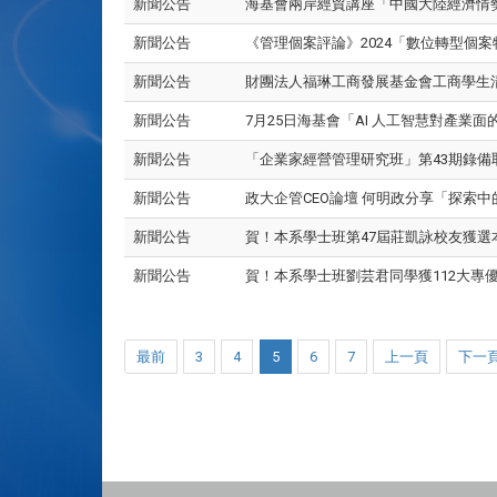
新聞公告
海基會兩岸經貿講座「中國大陸經濟情勢展望及
新聞公告
《管理個案評論》2024「數位轉型個案特刊
新聞公告
財團法人福琳工商發展基金會工商學生清寒
新聞公告
7月25日海基會「AI 人工智慧對產業
新聞公告
「企業家經營管理研究班」第43期錄備
新聞公告
政大企管CEO論壇 何明政分享「探
新聞公告
賀！本系學士班第47屆莊凱詠校友獲選
新聞公告
賀！本系學士班劉芸君同學獲112大專優
最前
3
4
5
6
7
上一頁
下一