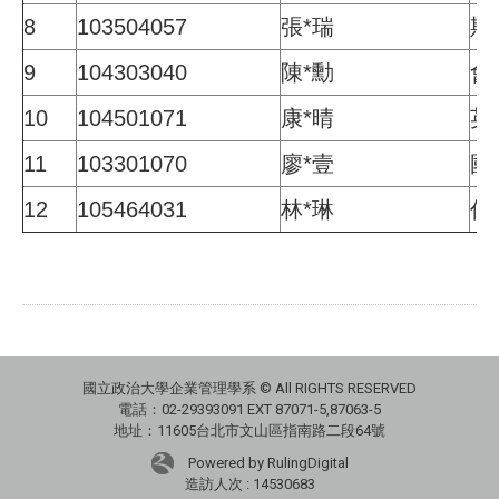
8
103504057
張
*
瑞
斯
9
104303040
陳
*
勳
會
10
104501071
康
*
晴
英
11
103301070
廖
*
壹
國
12
105464031
林
*
琳
傳
國立政治大學企業管理學系 © All RIGHTS RESERVED
電話：02-29393091 EXT 87071-5,87063-5
地址：11605台北市文山區指南路二段64號
Powered by RulingDigital
造訪人次 : 14530683