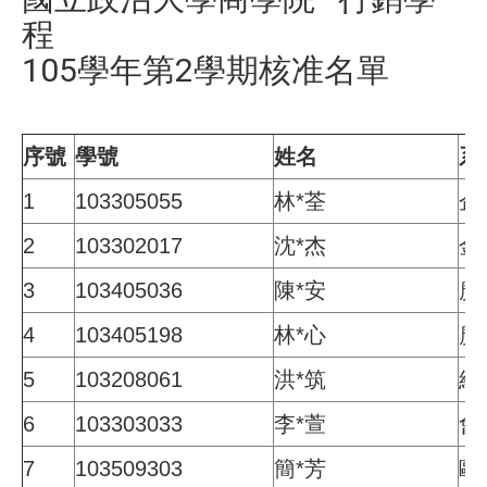
程
105學年第2學期核准名單
序號
學號
姓名
系
1
103305055
林
*
荃
企
2
103302017
沈
*
杰
金
3
103405036
陳
*
安
廣
4
103405198
林
*
心
廣
5
103208061
洪
*
筑
經
6
103303033
李
*
萱
會
7
103509303
簡
*
芳
歐