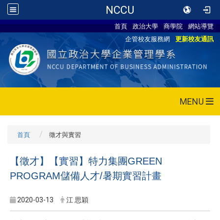
NCCU
首頁
政治大學
商學院
網站導覽
企管校友服務網
更新校友通訊
MENU
首頁
徵才與實習
【徵才】【實習】特力集團
GREEN
PROGRAM
儲備人才
/暑期實習計畫
2020-03-13
江 思穎