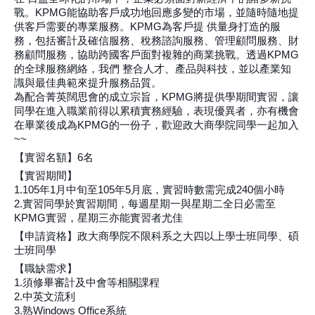
戰。KPMG能協助客戶成功地回應多變的市場，並隨時隨地提
供客戶需要的專業服務。KPMG為客戶提 供量身打造的服
務，包括審計及確信服務、稅務諮詢服務、管理顧問服務、財
務顧問服務，協助跨國客戶面對複雜的商業挑戰。透過KPMG
的全球服務網絡，我們 整合人才、產品與科技，並以產業知
識與最佳典範來提升服務品質。
為配合菁英闊思會的成立宗旨，KPMG將提供學期間實習，讓
同學在進入職業前得以累積實務經驗，表現優異者，亦有機會
在畢業後成為KPMG的一份子，歡迎政大商學院同學一起加入
~~
【實習名額】6名
【實習期間】
1.105年1月中旬至105年5月底，實習時數需完成240個小時
2.實習同學於實習期間，每週星期一與星期二全日必需至
KPMG實習，星期三亦能實習者尤佳
【申請資格】政大商學院不限科系之大四以上學士班同學、碩
士班同學
【職缺需求】
1.須修畢審計及中會等相關課程
2.中英文流利
3.熟Windows Office系統