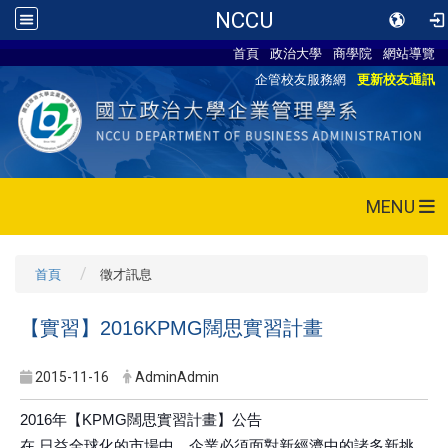
NCCU
首頁
政治大學
商學院
網站導覽
企管校友服務網
更新校友通訊
MENU
首頁
徵才訊息
【實習】2016KPMG闊思實習計畫
2015-11-16
AdminAdmin
2016年【KPMG闊思實習計畫】公告
在 日益全球化的市場中，企業必須面對新經濟中的諸多新挑