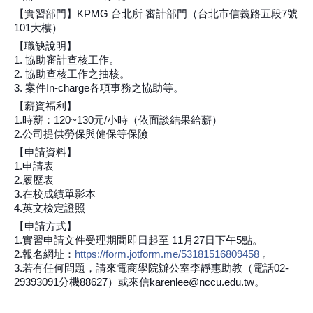
【實習部門】KPMG 台北所 審計部門（台北市信義路五段7號
101大樓）
【職缺說明】
1. 協助審計查核工作。
2. 協助查核工作之抽核。
3. 案件In-charge各項事務之協助等。
【薪資福利】
1.時薪：120~130元/小時（依面談結果給薪）
2.公司提供勞保與健保等保險
【申請資料】
1.申請表
2.履歷表
3.在校成績單影本
4.英文檢定證照
【申請方式】
1.實習申請文件受理期間即日起至 11月27日下午5點。
2.報名網址：
https://form.jotform.me/53181516809458
。
3.若有任何問題，請來電商學院辦公室李靜惠助教（電話02-
29393091分機88627）或來信karenlee@nccu.edu.tw。