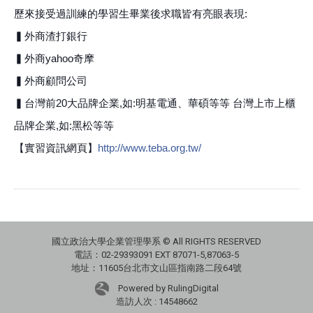
歷來接受過訓練的學習生畢業後求職皆有亮眼表現:
▍外商渣打銀行
▍外商yahoo奇摩
▍外商顧問公司
▍台灣前20大品牌企業,如:明基電通、華碩等等 台灣上市上櫃
品牌企業,如:黑松等等
【實習資訊網頁】
http://www.teba.org.tw/
國立政治大學企業管理學系 © All RIGHTS RESERVED
電話：02-29393091 EXT 87071-5,87063-5
地址：11605台北市文山區指南路二段64號
Powered by RulingDigital
造訪人次 : 14548662