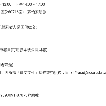
2:00、下午14:00～17:00
(260716室) 蘇怡安助教
採通訊報到者方需回傳繳交）
算申報書(可用影本或公開財報)
者可免)
將所需「繳交文件」掃描或拍照後，Email至asu@nccu.ed
3091-87075蘇助教