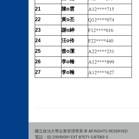
A12****715
雲
21
陳o
Q12****074
丕
22
黃o
F12****016
紳
23
謝o
F22****440
伶
24
汪o
A22****231
潔
25
曾o
A12****899
翰
26
李o
A12****627
翰
27
李o
國立政治大學企業管理學系 © All RIGHTS RESERVED
電話：02-29393091 EXT 87071-5,87063-5