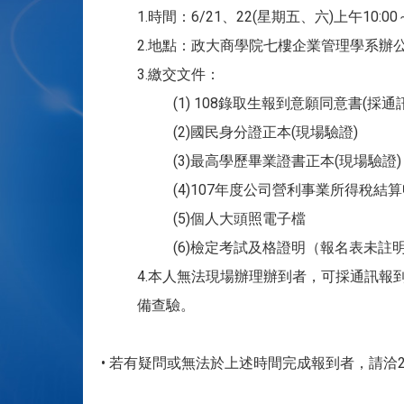
1.時間：6/21、22(星期五、六)上午10:00～1
2.地點：政大商學院七樓企業管理學系辦公室
3.繳交文件：
(1) 108錄取生報到意願同意書(
(2)國民身分證正本(現場驗證)
(3)最高學歷畢業證書正本(現場驗證)
(4)107年度公司營利事業所得稅結
(5)個人大頭照電子檔
(6)檢定考試及格證明（報名表未註明
4.本人無法現場辦理辦到者，可採通訊報到：
備查驗。
• 若有疑問或無法於上述時間完成報到者，請洽2939