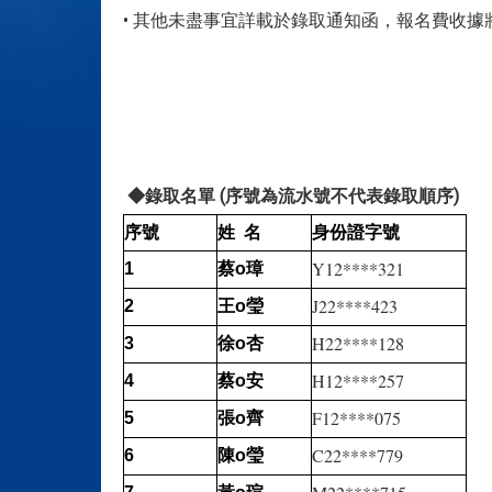
• 其他未盡事宜詳載於錄取通知函，報名費收據
◆錄取名單 (序號為流水號不代表錄取順序)
序號
姓 名
身份證字號
Y12****321
璋
1
蔡o
J22****423
瑩
2
王o
H22****128
杏
3
徐o
H12****257
安
4
蔡o
F12****075
齊
5
張o
C22****779
瑩
6
陳o