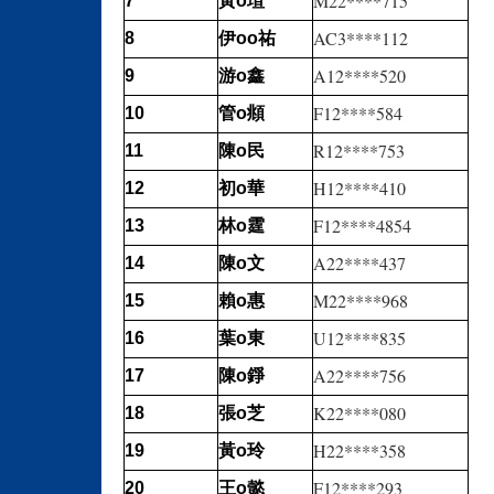
M22****715
瑄
7
黃o
AC3****112
祐
8
伊oo
A12****520
鑫
9
游o
F12****584
頫
10
管o
R12****753
民
11
陳o
H12****410
華
12
初o
F12****4854
霆
13
林o
A22****437
文
14
陳o
M22****968
惠
15
賴o
U12****835
東
16
葉o
A22****756
錚
17
陳o
K22****080
芝
18
張o
H22****358
玲
19
黃o
F12****293
懿
20
王o