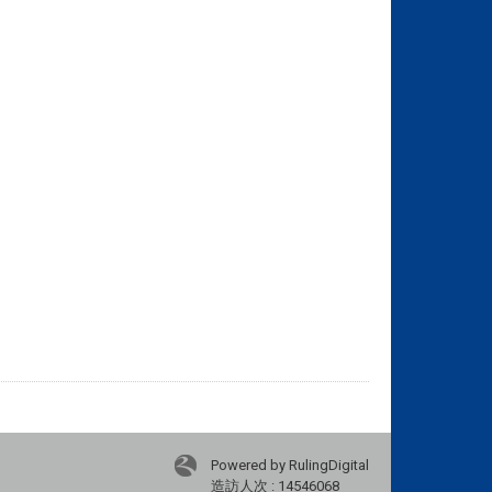
Powered by RulingDigital
造訪人次 : 14546068