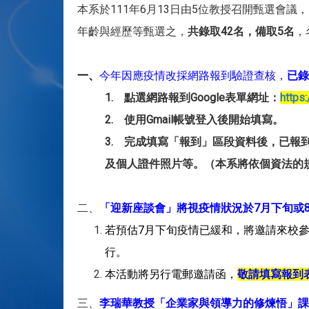
本系於111年6月13日由5位教授召開甄選會
年齡與經歷等甄選之，
共錄取
42
名，備取5
名
，
一、
今年因應疫情改採網路報到驗證查核，
已錄
1. 點選網路報到Google表單網址：
https
2. 使用Gmail帳號登入後開始填寫。
3. 完成填寫「報到」區段資料後，已
及個人證件照片等。（本系將依個資法的
二、
「迎新座談會」將視疫情狀況於7月下旬或
若預估7月下旬疫情已緩和，將邀請來校參
行。
本活動將另行電郵邀請函，
敬請填寫報到表單
三、
李瑞華教授「企業家與領導力的修煉悟」課