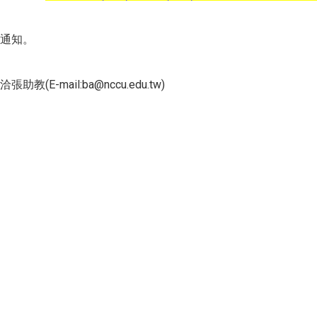
通知。
mail:ba@nccu.edu.tw)