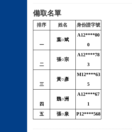
備取名單
排序
姓名
身份證字號
A12****00
葉○斌
0
一
A12****78
張○宗
3
二
M12****63
黃○彥
5
三
A12****67
魏○洲
1
四
張○泉
P12****568
五