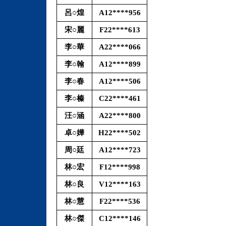
呂○煌
A12****956
宋○麗
F22****613
李○華
A22****066
李○翰
A12****899
李○春
A12****506
李○榛
C22****461
汪○涵
A22****800
卓○嬅
H22****502
周○廷
A12****723
林○宏
F12****998
林○良
V12****163
林○慧
F22****536
林○傑
C12****146