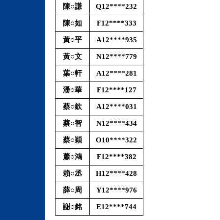
陳○謙
Q12****232
陳○如
F12****333
黃○平
A12****935
黃○文
N12****779
葉○軒
A12****281
潘○華
F12****127
蔡○欽
A12****031
蔡○智
N12****434
蔡○穎
O10****322
蕭○鴻
F12****382
賴○丞
H12****428
薛○周
Y12****976
謝○銘
E12****744