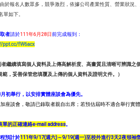
議，由於報名人數眾多，競爭激烈，依據公司產業性質、營業狀況
名單如下。
取者
請於
111年6月28日
前完成報到：
://ppt.cc/fW6acx
報到者繼續填寫個人資料及上傳高解析度、高畫質且清晰可辨識之
規範，妥善保管您填覆及上傳的個人資料及證明文件。）
8月初舉行，以安排實體座談會為優先。
加座談會，敬請已錄取者親自出席；若預估屆時不適合舉行實體座
的正確連絡e-mail address
。
程預計於
111年9/17(週六)～9/19(週一)至校外進行3天2夜領袖