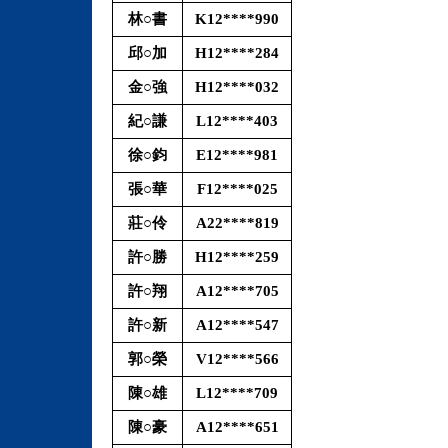
林○書
K12****990
邱○加
H12****284
金○強
H12****032
紀○謙
L12****403
徐○鈞
E12****981
張○華
F12****025
莊○伶
A22****819
許○勝
H12****259
許○翔
A12****705
許○新
A12****547
郭○榮
V12****566
陳○雄
L12****709
陳○豪
A12****651