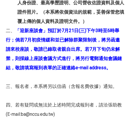
人身份證、最高學歷證明、公司營收佐證資料及個人
證件照片。（本系將依個資法的規範，妥善保管您填
覆上傳的個人資料及證明文件。）
二、
「迎新座談會」預訂於7月21日(三)下午3時至6時舉
行；倘若7月初疫情緩和並已解除群聚限制後，將另函邀
請來校座談，敬請已錄取者親自出席。若7月下旬仍未解
禁，則採線上座談會議方式進行，將另行電郵通知會議鏈
結，敬請填寫報到表單的正確連絡e-mail address。
三、報名者，本系將另以信函（含報名費收據）通知。
四、若有疑問或無法於上述時間完成報到者，請洽張助教
(E-mail:ba@nccu.edu.tw)