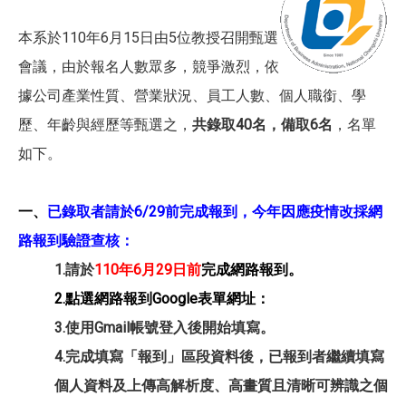
本系於110年6月15日由5位教授召開甄選
會議，由於報名人數眾多，競爭激烈，依
據公司產業性質、營業狀況、員工人數、個人職銜、學
歷、年齡與經歷等甄選之，
共錄取
40
名，備取6
名
，名單
如下。
一、
已錄取者請於6/29前完成報到，今年因應疫情改採網
路報到驗證查核：
1.請於
110年6月29日前
完成網路報到。
2.點選網路報到Google表單網址：
3.使用Gmail帳號登入後開始填寫。
4.完成填寫「報到」區段資料後，已報到者繼續填寫
個人資料及上傳高解析度、高畫質且清晰可辨識之個