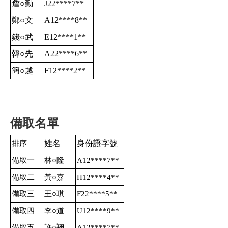
詹○勤
J22****7
**
鄭○文
A12****8
**
錢○武
E12****1
**
韓○先
A22****6
**
簡○越
F12****2
**
備取名單
姓名
身份證字號
排序
備取一
林○隆
A12****7
**
備取二
黃○嘉
H12****4
**
備取三
王○琪
F22****5
**
備取四
李○道
U12****9
**
備取五
許○翔
A12****7
**