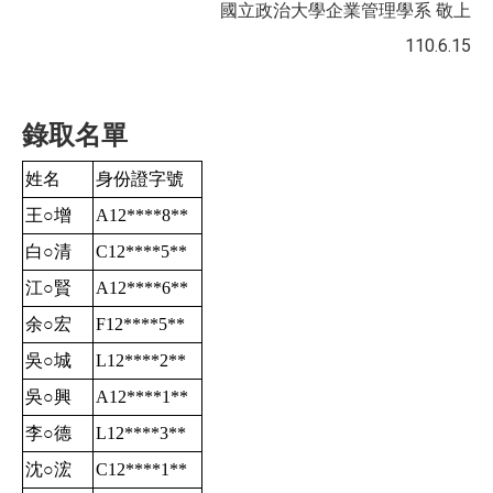
國立政治大學企業管理學系 敬上
110.6.15
錄取名單
姓名
身份證字號
王○增
A12****8
**
白○清
C12****5
**
江○賢
A12****6
**
余○宏
F12****5
**
吳○城
L12****2
**
吳○興
A12****1
**
李○德
L12****3
**
沈○浤
C12****1
**