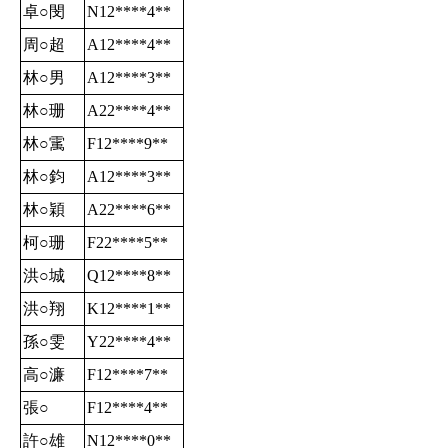
卓○閔
N12****4
**
周○超
A12****4
**
林○男
A12****3
**
林○珊
A22****4
**
林○䨞
F12****9
**
林○鈞
A12****3
**
林○穎
A22****6
**
柯○珊
F22****5
**
洪○城
Q12****8
**
洪○翔
K12****1
**
孫○雯
Y22****4
**
高○濂
F12****7
**
張○
F12****4
**
許○雄
N12****0
**