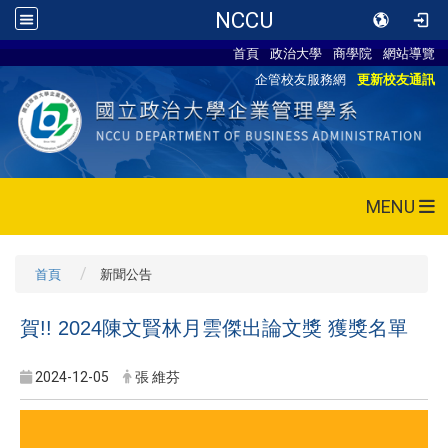
NCCU
首頁
政治大學
商學院
網站導覽
企管校友服務網
更新校友通訊
MENU
首頁
新聞公告
賀!! 2024陳文賢林月雲傑出論文獎 獲獎名單
2024-12-05
張 維芬