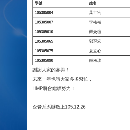
學號
姓名
葉世宏
105305004
李祐禎
105305007
羅曼瑄
105305010
郭冠宏
105305065
夏立心
105305075
鍾秭玫
105305090
謝謝大家的參與！
未來一年也請大家多多幫忙，
HMP
將會繼續努力！
企管系系辦敬上105.12.26