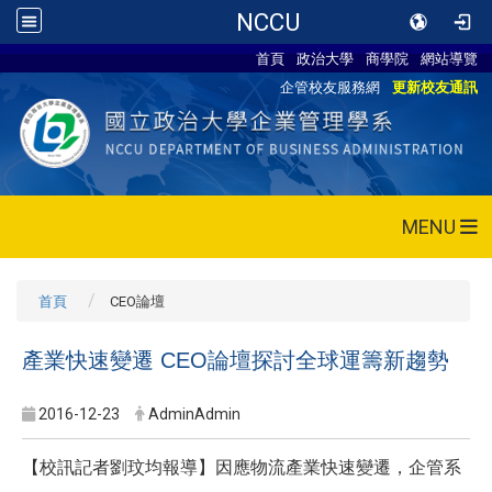
NCCU
首頁
政治大學
商學院
網站導覽
企管校友服務網
更新校友通訊
MENU
首頁
CEO論壇
產業快速變遷 CEO論壇探討全球運籌新趨勢
2016-12-23
AdminAdmin
【校訊記者劉玟均報導】因應物流產業快速變遷，企管系