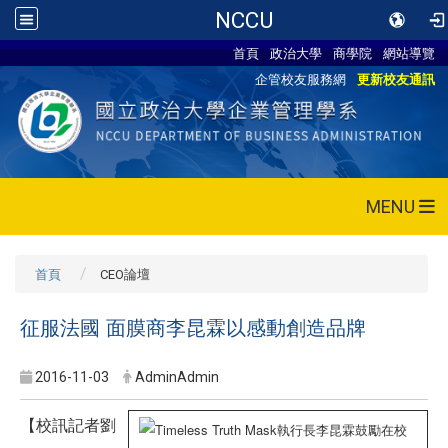
NCCU
首頁
政治大學
商學院
網站導覽
企管校友服務網
更新校友通訊
MENU
首頁
CEO論壇
征服法國 面膜商李昆霖以感動創造品牌
2016-11-03
AdminAdmin
【校訊記者劉