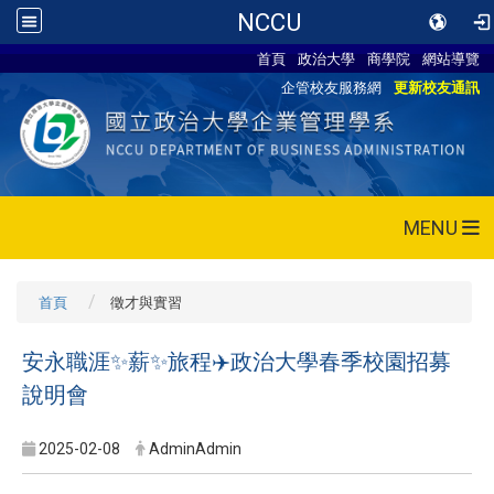
NCCU
首頁
政治大學
商學院
網站導覽
企管校友服務網
更新校友通訊
MENU
首頁
徵才與實習
安永職涯
✨
薪
✨
旅程
✈️
政治大學春季校園招募
說明會
2025-02-08
AdminAdmin