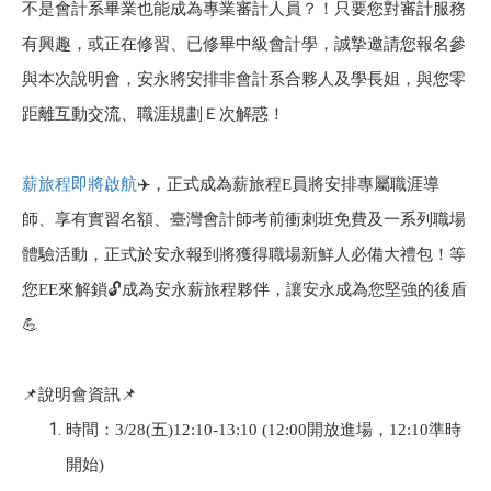
不是會計系畢業也能成為專業審計人員？！只要您對審計服務
有興趣，或正在修習、已修畢中級會計學，誠摯邀請您報名參
與本次說明會，安永將安排非會計系合夥人及學長姐，與您零
距離互動交流、職涯規劃Ｅ次解惑！
薪旅程即將啟航
✈️
，正式成為薪旅程E員將安排專屬職涯導
師、享有實習名額、臺灣會計師考前衝刺班免費及一系列職場
體驗活動，正式於安永報到將獲得職場新鮮人必備大禮包！等
您EE來解鎖
🔓
成為安永薪旅程夥伴，讓安永成為您堅強的後盾
💪
📌
說明會資訊
📌
時間：3/28(五)12:10-13:10 (12:00開放進場，12:10準時
開始)