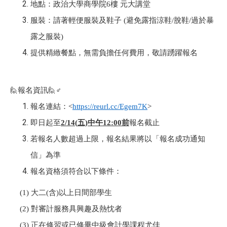
地點：政治大學商學院6樓 元大講堂
服裝：請著輕便服裝及鞋子 (避免露指涼鞋/脫鞋/過於暴
露之服裝)
提供
精緻餐點，無需負擔任何費用，敬請踴躍報名
🙋
報名資訊
🙋
♂️
報名連結：
<
https://reurl.cc/Egem7K
>
即日起至
2/14(
五)中午12:00前
報名截止
若報名人數超過上限，報名結果將以「報名成功通知
信」為準
報名資格須符合以下條件：
(1) 大二(含)以上日間部學生
(2) 對審計服務具興趣及熱忱者
(3) 正在修習或已修畢中級會計學課程尤佳